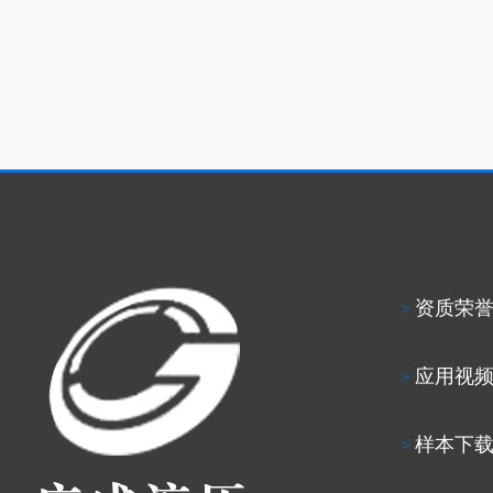
资质荣
>
应用视
>
样本下
>